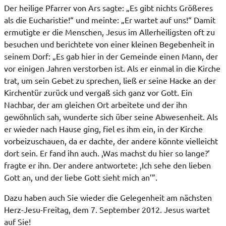
Der heilige Pfarrer von Ars sagte: „Es gibt nichts Größeres
als die Eucharistie!“ und meinte: „Er wartet auf uns!“ Damit
ermutigte er die Menschen, Jesus im Allerheiligsten oft zu
besuchen und berichtete von einer kleinen Begebenheit in
seinem Dorf: „Es gab hier in der Gemeinde einen Mann, der
vor einigen Jahren verstorben ist. Als er einmal in die Kirche
trat, um sein Gebet zu sprechen, ließ er seine Hacke an der
Kirchentür zurück und vergaß sich ganz vor Gott. Ein
Nachbar, der am gleichen Ort arbeitete und der ihn
gewöhnlich sah, wunderte sich über seine Abwesenheit. Als
er wieder nach Hause ging, fiel es ihm ein, in der Kirche
vorbeizuschauen, da er dachte, der andere könnte vielleicht
dort sein. Er fand ihn auch. ,Was machst du hier so lange?’
fragte er ihn. Der an­dere antwortete: ,Ich sehe den lieben
Gott an, und der liebe Gott sieht mich an’”.
Dazu haben auch Sie wieder die Gelegenheit am nächsten
Herz-Jesu-Freitag, dem 7. September 2012. Jesus wartet
auf Sie!