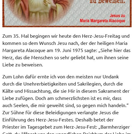
Zum 35. Mal begingen wir heute den Herz-Jesu-Freitag und
kommen so dem Wunsch Jesu nach, der der heiligen Maria
Margareta Alacoque am 19. Juni 1975 sagte: „Siehe hier das
Herz, das die Menschen so sehr geliebt hat, um ihnen seine
Liebe zu beweisen.
Zum Lohn dafür ernte ich von den meisten nur Undank
durch die Unehrerbietigkeiten und Sakrilegien, durch die
Kälte und Missachtung, die sie Mir in diesem Sakrament der
Liebe zufügen. Doch am schmerzlichsten ist es mir, dass
auch Seelen, die mir geweiht sind, so gegen mich handeln.“
Zur Sühne für diese Beleidigungen verlangte Jesus die
Einführung des Herz-Jesu-Festes. Deshalb betet der
Priester im Tagesgebet zum Herz-Jesu-Fest: „Barmherziger
Gott, du öffnest uns den unendlichen Reichtum der Liebe im