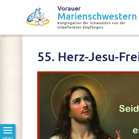
Vorauer
Marienschwestern
Kongregation der Schwestern von der
Unbefleckten Empfängnis
55. Herz-Jesu-Fre
MENÜ