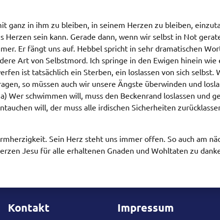
n mit ganz in ihm zu bleiben, in seinem Herzen zu bleiben, einz
es Herzen sein kann. Gerade dann, wenn wir selbst in Not gerat
mmer. Er fängt uns auf. Hebbel spricht in sehr dramatischen W
andere Art von Selbstmord. Ich springe in den Ewigen hinein wie 
erfen ist tatsächlich ein Sterben, ein loslassen von sich selbs
u tragen, so müssen auch wir unsere Ängste überwinden und losl
tyna) Wer schwimmen will, muss den Beckenrand loslassen und
ntauchen will, der muss alle irdischen Sicherheiten zurücklasse
rmherzigkeit. Sein Herz steht uns immer offen. So auch am näc
Herzen Jesu für alle erhaltenen Gnaden und Wohltaten zu dank
Kontakt
Impressum