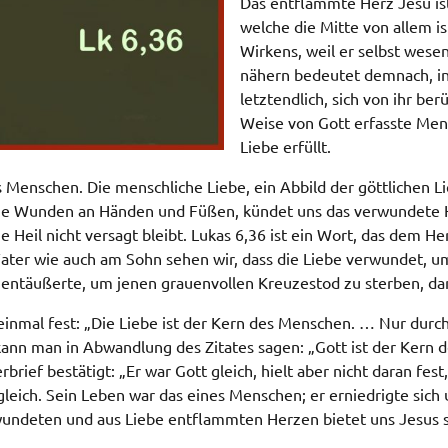
Das entflammte Herz Jesu ist
welche die Mitte von allem is
Wirkens, weil er selbst wesen
nähern bedeutet demnach, in
letztendlich, sich von ihr be
Weise von Gott erfasste Men
Liebe erfüllt.
s Menschen. Die menschliche Liebe, ein Abbild der göttlichen Li
eine Wunden an Händen und Füßen, kündet uns das verwundete He
e Heil nicht versagt bleibt. Lukas 6,36 ist ein Wort, das dem 
ater wie auch am Sohn sehen wir, dass die Liebe verwundet, um
t entäußerte, um jenen grauenvollen Kreuzestod zu sterben, da
e einmal fest: „Die Liebe ist der Kern des Menschen. … Nur durc
, kann man in Abwandlung des Zitates sagen: „Gott ist der Kern 
erbrief bestätigt: „Er war Gott gleich, hielt aber nicht daran fes
eich. Sein Leben war das eines Menschen; er erniedrigte sich
rwundeten und aus Liebe entflammten Herzen bietet uns Jesus s