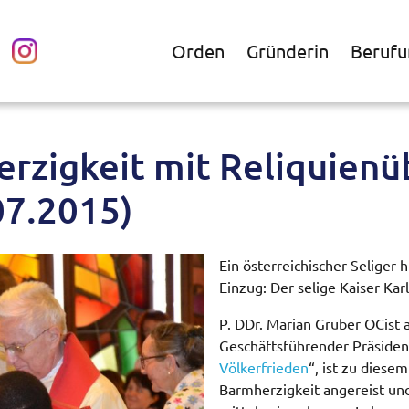
Orden
Gründerin
Berufu
rzigkeit mit Reliquienü
.07.2015)
Ein österreichischer Seliger h
Einzug: Der selige Kaiser Kar
P. DDr. Marian Gruber OCist 
Geschäftsführender Präsiden
Völkerfrieden
“, ist zu dies
Barmherzigkeit angereist und