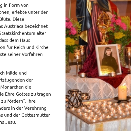
ng in Form von
nen, erlebte unter der
Blüte. Diese
as Austriaca bezeichnet
 Staatskirchentum alter
„dass dem Haus
on für Reich und Kirche
nste seiner Vorfahren
uch Milde und
aftstugenden der
n Monarchen die
die Ehre Gottes zu tragen
 zu fördern“. Ihre
nders in der Verehrung
zes und der Gottesmutter
ns Jesu.