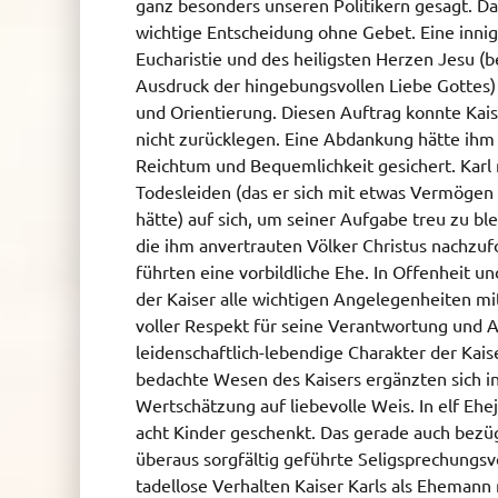
ganz besonders unseren Politikern gesagt. Dah
wichtige Entscheidung ohne Gebet. Eine inni
Eucharistie und des heiligsten Herzen Jesu (
Ausdruck der hingebungsvollen Liebe Gottes)
und Orientierung. Diesen Auftrag konnte Kais
nicht zurücklegen. Eine Abdankung hätte ihm (
Reichtum und Bequemlichkeit gesichert. Karl
Todesleiden (das er sich mit etwas Vermögen
hätte) auf sich, um seiner Aufgabe treu zu bl
die ihm anvertrauten Völker Christus nachzufo
führten eine vorbildliche Ehe. In Offenheit u
der Kaiser alle wichtigen Angelegenheiten mi
voller Respekt für seine Verantwortung und A
leidenschaftlich-lebendige Charakter der Kais
bedachte Wesen des Kaisers ergänzten sich i
Wertschätzung auf liebevolle Weis. In elf E
acht Kinder geschenkt. Das gerade auch bezüg
überaus sorgfältig geführte Seligsprechungsv
tadellose Verhalten Kaiser Karls als Ehemann 