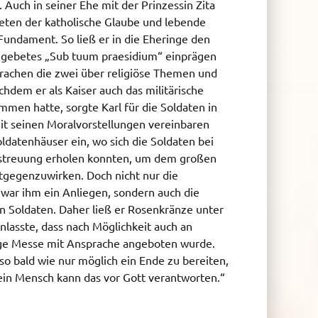
. Auch in seiner Ehe mit der Prinzessin Zita
eten der katholische Glaube und lebende
Fundament. So ließ er in die Eheringe den
ngebetes „Sub tuum praesidium“ einprägen
prachen die zwei über religiöse Themen und
chdem er als Kaiser auch das militärische
n hatte, sorgte Karl für die Soldaten in
mit seinen Moralvorstellungen vereinbaren
oldatenhäuser ein, wo sich die Soldaten bei
rstreuung erholen konnten, um dem großen
ntgegenzuwirken. Doch nicht nur die
war ihm ein Anliegen, sondern auch die
en Soldaten. Daher ließ er Rosenkränze unter
nlasste, dass nach Möglichkeit auch an
ge Messe mit Ansprache angeboten wurde.
so bald wie nur möglich ein Ende zu bereiten,
in Mensch kann das vor Gott verantworten.“