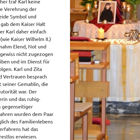
er traf Karl keine
ge Verehrung der
beide Symbol und
 gab dem Kaiser Halt
er Karl daher einfach
wie Kaiser Wilhelm II.)
 nahm Elend, Not und
 gewiss nicht zugezogen
eiben und im Dienst für
lgen. Karl und Zita
nd Vertrauen besprach
t seiner Gemahlin, die
utorität war. Der
erin und das ruhig-
n gegenseitiger
hejahren wurden dem Paar
lich des Familienlebens
erfahrens hat das
restlos erwiesen.