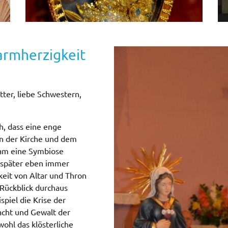
armherzigkeit
ter, liebe Schwestern,
h, dass eine enge
n der Kirche und dem
sam eine Symbiose
r später eben immer
eit von Altar und Thron
Rückblick durchaus
spiel die Krise der
acht und Gewalt der
ohl das klösterliche