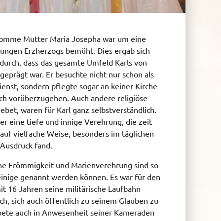
 fromme Mutter Maria Josepha war um eine
 jungen Erzherzogs bemüht. Dies ergab sich
adurch, dass das gesamte Umfeld Karls von
 geprägt war. Er besuchte nicht nur schon als
enst, sondern pflegte sogar an keiner Kirche
ch vorüberzugehen. Auch andere religiöse
bet, waren für Karl ganz selbstverständlich.
r eine tiefe und innige Verehrung, die zeit
 auf vielfache Weise, besonders im täglichen
 Ausdruck fand.
ine Frömmigkeit und Marienverehrung sind so
 einige genannt werden können. Es war für den
it 16 Jahren seine militärische Laufbahn
ch, sich auch öffentlich zu seinem Glauben zu
ete auch in Anwesenheit seiner Kameraden