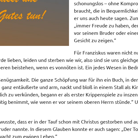
schonungslos – ohne Kompromi
braucht, die in Bequemlichke
er uns auch heute sagen. Zum
„immer Freude zu haben, den
vor seinem Bruder oder eine
Gesicht zu zeigen.“
Für Franziskus waren nicht n
rde lieben, leiden und sterben wie wir, also sind sie uns gleich
eren beistehen, wenn es vonnöten ist. Ein jedes Wesen in Bedr
 Genügsamkeit. Die ganze Schöpfung war für ihn ein Buch, in d
h ganz entäußerte und arm, nackt und bloß in einem Stall als 
ch zu verkünden, begann er als erster Krippenspiele zu inszen
tig benimmt, wie wenn er vor seinem oberen Herrn stünde.“ Und
 wusste, dass er in der Tauf schon mit Christus gestorben und a
uder nannte. In diesem Glauben konnte er auch sagen: „Der Tod
wacht zum ewigen Leben.“