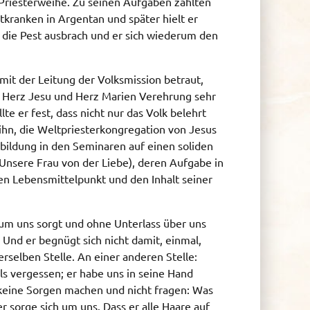
 Priesterweihe. Zu seinen Aufgaben zählten
tkranken in Argentan und später hielt er
 die Pest ausbrach und er sich wiederum den
it der Leitung der Volksmission betraut,
 Herz Jesu und Herz Marien Verehrung sehr
te er fest, dass nicht nur das Volk belehrt
ihn, die Weltpriesterkongregation von Jesus
sbildung in den Seminaren auf einen soliden
Unsere Frau von der Liebe), deren Aufgabe in
en Lebensmittelpunkt und den Inhalt seiner
h um uns sorgt und ohne Unterlass über uns
 Und er begnügt sich nicht damit, einmal,
erselben Stelle. An einer anderen Stelle:
ls vergessen; er habe uns in seine Hand
s keine Sorgen machen und nicht fragen: Was
r sorge sich um uns. Dass er alle Haare auf