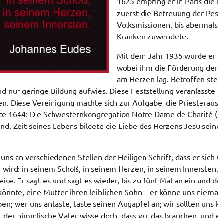
1625 empfing er in Paris die
zuerst die Betreuung der Pes
Volksmissionen, bis abermals
Kranken zuwendete.
Mit dem Jahr 1935 wurde er m
wobei ihm die Förderung der
am Herzen lag. Betroffen stell
d nur geringe Bildung aufwies. Diese Feststellung veranlasste 
en. Diese Vereinigung machte sich zur Aufgabe, die Priesterau
gte 1644: Die Schwesternkongregation Notre Dame de Charité (
d. Zeit seines Lebens bildete die Liebe des Herzens Jesu sein
 uns an verschiedenen Stellen der Heiligen Schrift, dass er sic
 wird: in seinem Schoß, in seinem Herzen, in seinem Innersten.
se. Er sagt es und sagt es wieder, bis zu fünf Mal an ein und d
könnte, eine Mutter ihren leiblichen Sohn – er könne uns niema
en; wer uns antaste, taste seinen Augapfel an; wir sollten un
, der himmlische Vater wisse doch, dass wir das brauchen, und e