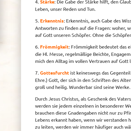
4.
Stärke
: Die Gabe der Stärke hilft, den Gl
Leben, unser Reden und Tun.
5.
Erkenntnis
: Erkenntnis, auch Gabe des Wis
Antworten zu finden auf die Fragen: woher, 
auf Gott unseren Schöpfer. Ohne die Schöpferk
6.
Frömmigkeit
: Frömmigkeit bedeutet das e
die Hl. Messe, regelmäßige Beichte, Engagemen
mich den Alltag im vollen Vertrauen auf Gott 
7.
Gottesfurcht
ist keineswegs das Gegenteil 
Ehre.) Gott, der sich in den Schriften des Alt
groß und heilig. Wunderbar sind seine Werke.
Durch Jesus Christus, als Geschenk des Vate
werden sie jedem einzelnen in besonderer Weis
brauchen diese Gnadengaben nicht nur zu Pfing
Lebens erkannt haben, wenn wir verstanden hab
zu leiten, werden wir immer häufiger auch w