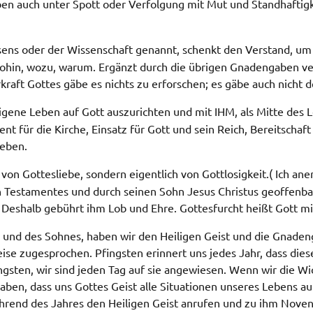
auben auch unter Spott oder Verfolgung mit Mut und Standhafti
sens oder der Wissenschaft genannt, schenkt den Verstand, um
wohin, wozu, warum. Ergänzt durch die übrigen Gnadengaben ve
raft Gottes gäbe es nichts zu erforschen; es gäbe auch nicht 
igene Leben auf Gott auszurichten und mit IHM, als Mitte des 
t für die Kirche, Einsatz für Gott und sein Reich, Bereitscha
leben.
von Gottesliebe, sondern eigentlich von Gottlosigkeit.( Ich an
en Testamentes und durch seinen Sohn Jesus Christus geoffenbart 
 Deshalb gebührt ihm Lob und Ehre. Gottesfurcht heißt Gott m
rs und des Sohnes, haben wir den Heiligen Geist und die Gna
e zugesprochen. Pfingsten erinnert uns jedes Jahr, dass diese
sten, wir sind jeden Tag auf sie angewiesen. Wenn wir die Wic
en, dass uns Gottes Geist alle Situationen unseres Lebens auf
ährend des Jahres den Heiligen Geist anrufen und zu ihm Nove