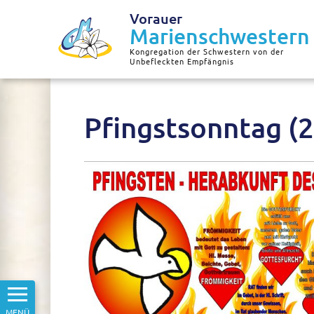
Vorauer
Marienschwestern
Kongregation der Schwestern von der
Unbefleckten Empfängnis
Pfingstsonntag (
MENÜ