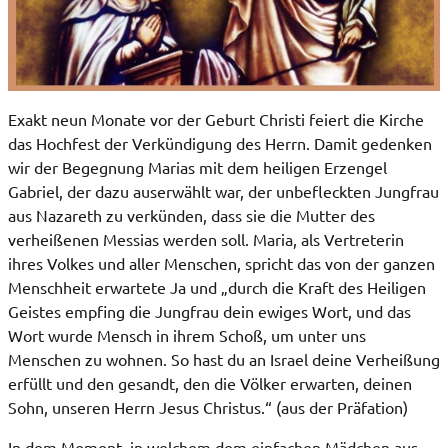
Exakt neun Monate vor der Geburt Christi feiert die Kirche
das Hochfest der Verkündigung des Herrn. Damit gedenken
wir der Begegnung Marias mit dem heiligen Erzengel
Gabriel, der dazu auserwählt war, der unbefleckten Jungfrau
aus Nazareth zu verkünden, dass sie die Mutter des
verheißenen Messias werden soll. Maria, als Vertreterin
ihres Volkes und aller Menschen, spricht das von der ganzen
Menschheit erwartete Ja und „durch die Kraft des Heiligen
Geistes empfing die Jungfrau dein ewiges Wort, und das
Wort wurde Mensch in ihrem Schoß, um unter uns
Menschen zu wohnen. So hast du an Israel deine Verheißung
erfüllt und den gesandt, den die Völker erwarten, deinen
Sohn, unseren Herrn Jesus Christus.“ (aus der Präfation)
In dem Moment, in welchem dem einfachen Mädchen aus