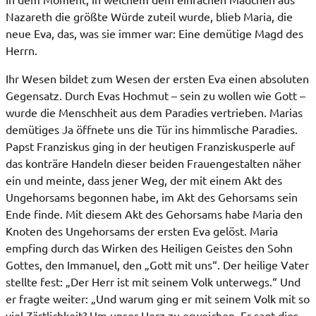
Nazareth die größte Würde zuteil wurde, blieb Maria, die
neue Eva, das, was sie immer war: Eine demütige Magd des
Herrn.
Ihr Wesen bildet zum Wesen der ersten Eva einen absoluten
Gegensatz. Durch Evas Hochmut – sein zu wollen wie Gott –
wurde die Menschheit aus dem Paradies vertrieben. Marias
demütiges Ja öffnete uns die Tür ins himmlische Paradies.
Papst Franziskus ging in der heutigen Franziskusperle auf
das konträre Handeln dieser beiden Frauengestalten näher
ein und meinte, dass jener Weg, der mit einem Akt des
Ungehorsams begonnen habe, im Akt des Gehorsams sein
Ende finde. Mit diesem Akt des Gehorsams habe Maria den
Knoten des Ungehorsams der ersten Eva gelöst. Maria
empfing durch das Wirken des Heiligen Geistes den Sohn
Gottes, den Immanuel, den „Gott mit uns“. Der heilige Vater
stellte fest: „Der Herr ist mit seinem Volk unterwegs.“ Und
er fragte weiter: „Und warum ging er mit seinem Volk mit so
viel Zärtlichkeit? Um unser Herz zu erweichen. Er sagt dies