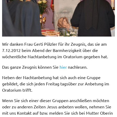
Wir danken Frau Gerti Pölzler für ihr Zeugnis, das sie am
7.12.2012 beim Abend der Barmherzigkeit über die
wöchentliche Nachtanbetung im Oratorium gegeben hat.
Das ganze Zeugnis können Sie
hier
nachlesen.
Neben der Nachtanbetung hat sich auch eine Gruppe
gebildet, die sich jeden Freitag tagsüber zur Anbetung im
Oratorium trifft.
Wenn Sie sich einer dieser Gruppen anschließen möchten
oder zu anderen Zeiten Jesus anbeten wollen, nehmen Sie
mit uns Kontakt auf bzw. melden Sie sich bei Mutter Oberin